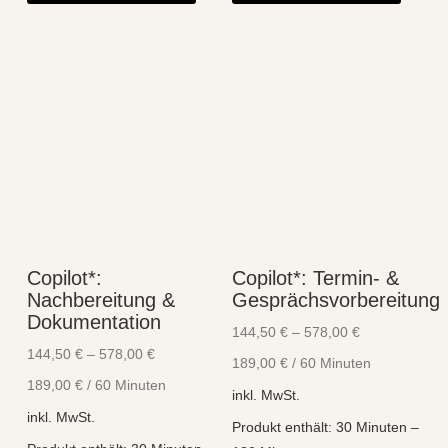
weist
weist
mehrere
mehre
Varianten
Varian
auf.
auf.
Die
Die
Optionen
Optio
können
könne
auf
auf
der
der
Produktseite
Produk
Copilot*:
Copilot*: Termin- &
gewählt
gewähl
Nachbereitung &
Gesprächsvorbereitung
werden
werde
Dokumentation
144,50
€
–
578,00
€
144,50
€
–
578,00
€
189,00
€
/
60
Minuten
189,00
€
/
60
Minuten
inkl. MwSt.
inkl. MwSt.
Produkt enthält: 30
Minuten
–