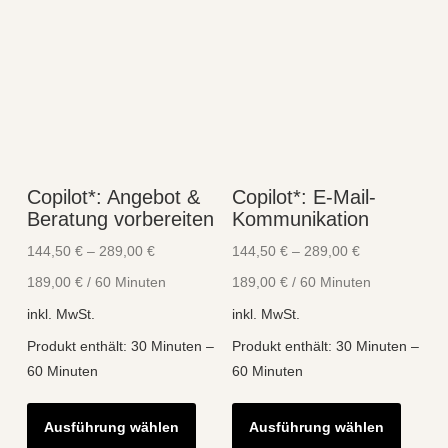
Copilot*: Angebot &
Copilot*: E-Mail-
Beratung vorbereiten
Kommunikation
144,50
€
–
289,00
€
144,50
€
–
289,00
€
189,00
€
/
60
Minuten
189,00
€
/
60
Minuten
inkl. MwSt.
inkl. MwSt.
Produkt enthält: 30
Minuten
–
Produkt enthält: 30
Minuten
–
60
Minuten
60
Minuten
Dieses
Diese
Ausführung wählen
Ausführung wählen
Produkt
Produk