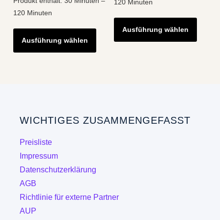
Produkt enthält: 30
Minuten
–
120
Minuten
120
Minuten
Diese
Dieses
Ausführung wählen
Produk
Ausführung wählen
Produkt
weist
weist
mehre
mehrere
Varian
Varianten
auf.
auf.
Die
Die
Optio
WICHTIGES ZUSAMMENGEFASST
Optionen
könne
können
auf
Preisliste
auf
der
Impressum
der
Produk
Datenschutzerklärung
Produktseite
gewähl
AGB
gewählt
werde
Richtlinie für externe Partner
werden
AUP