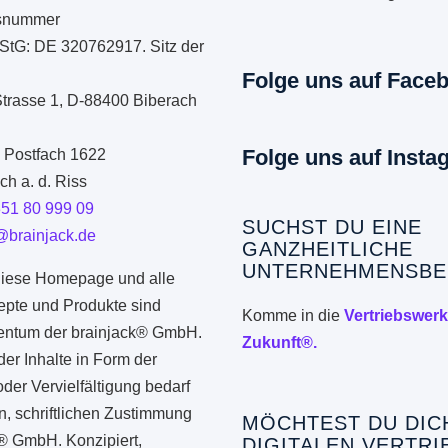
onsnummer
StG: DE 320762917. Sitz der
Folge uns auf Face
Strasse 1, D-88400 Biberach
Folge uns auf Insta
: Postfach 1622
h a. d. Riss
351 80 999 09
SUCHST DU EINE
@brainjack.de
GANZHEITLICHE
UNTERNEHMENSBE
iese Homepage und alle
epte und Produkte sind
Komme in die
Vertriebswerk
gentum der brainjack® GmbH.
Zukunft®.
er Inhalte in Form der
er Vervielfältigung bedarf
n, schriftlichen Zustimmung
MÖCHTEST DU DIC
k® GmbH. Konzipiert,
DIGITALEN VERTRI