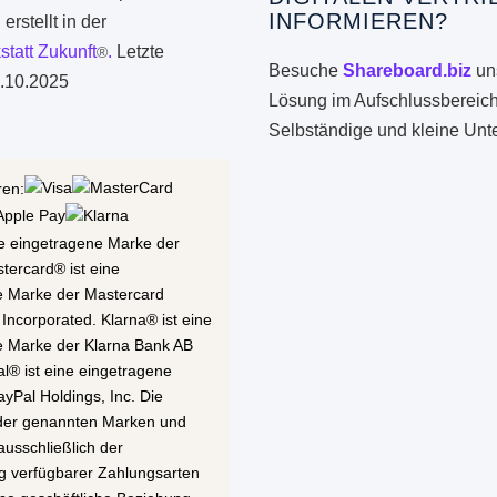
INFORMIEREN?
erstellt in der
statt Zukunft
.
Letzte
®
Besuche
Shareboard.biz
uns
.10.2025
Lösung im Aufschlussbereich
Selbständige und kleine Un
ren:
ne eingetragene Marke der
stercard® ist eine
e Marke der Mastercard
 Incorporated. Klarna® ist eine
e Marke der Klarna Bank AB
al® ist eine eingetragene
yPal Holdings, Inc. Die
 der genannten Marken und
ausschließlich der
g verfügbarer Zahlungsarten