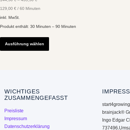
129,00
€
/
60
Minuten
inkl. MwSt.
Produkt enthält: 30
Minuten
– 90
Minuten
Dieses
Produkt
Ausführung wählen
weist
mehrere
Varianten
auf.
Die
Optionen
WICHTIGES
IMPRESS
ZUSAMMENGEFASST
können
start4growing
auf
Preisliste
brainjack® G
der
Impressum
Ingo Edgar C
Produktseite
Datenschutzerklärung
737496.Umsa
gewählt