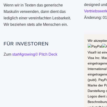
designed und 
Wenn wir in Texten das generische
Vertriebswerk
Maskulin verwenden, dann dient das
Änderung: 01
lediglich einer vereinfachten Lesbarkeit.
Wir beziehen stets alle Menschen ein.
Wir akzeptie
FÜR INVESTOREN
Visa® ist ei
Zum
start4growing© Pitch Deck
Visa Inc. Ma
eingetragen
International
eingetragen
(publ). PayP
Marke der Pa
Darstellung
Logos dient 
Beschreibun