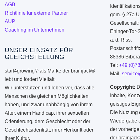
AGB
Identifikati
werden
Richtlinie für externe Partner
gem. § 27a U
AUP
Gesellschaft:
Coaching im Unternehmen
Ehinger-Tor-
a. d. Riss.
Postanschrift
UNSER EINSATZ FÜR
GLEICHSTELLUNG
88386 Biberac
Tel:
+49 (0)7
start4growing© als Marke der brainjack®
Mail:
service
lebt und fördert Vielfalt.
Copyright:
D
Wir unterstützen und leben vor, dass alle
Inhalte, Konz
Menschen die gleichen Möglichkeiten
geistiges Ei
haben, und zwar unabhängig von ihrem
Die Nutzung d
Alter, einem Handicap, ihrer sexuellen
Wiedergabe od
Orientierung, dem Geschlecht oder der
der vorherige
Geschlechtsidentität, ihrer Herkunft oder
der brainjac
ihrer Kultur.