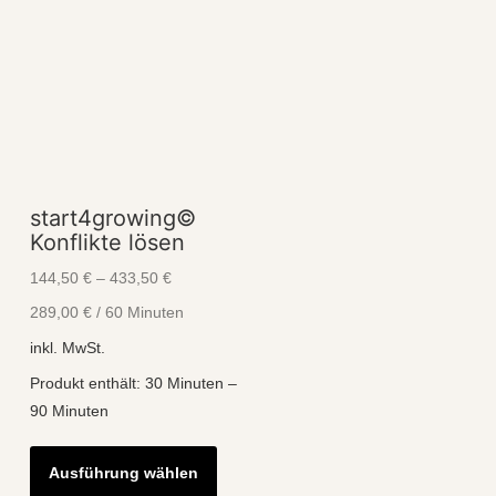
start4growing©
Konflikte lösen
144,50
€
–
433,50
€
289,00
€
/
60
Minuten
inkl. MwSt.
Produkt enthält: 30
Minuten
–
90
Minuten
Dieses
Ausführung wählen
Produkt