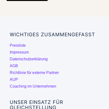
weist
mehrere
Varianten
auf.
Die
WICHTIGES ZUSAMMENGEFASST
Optionen
können
Preisliste
auf
Impressum
der
Datenschutzerklärung
Produktseite
AGB
gewählt
Richtlinie für externe Partner
werden
AUP
Coaching im Unternehmen
UNSER EINSATZ FÜR
GLEICHSTELLUNG