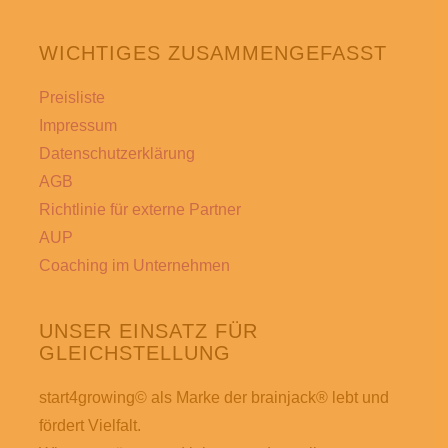
auf.
Die
WICHTIGES ZUSAMMENGEFASST
Optionen
können
Preisliste
auf
Impressum
der
Datenschutzerklärung
Produktseite
AGB
gewählt
Richtlinie für externe Partner
werden
AUP
Coaching im Unternehmen
UNSER EINSATZ FÜR
GLEICHSTELLUNG
start4growing© als Marke der brainjack® lebt und
fördert Vielfalt.