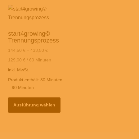
start4growing©
Trennungsprozess
144,50
€
–
433,50
€
129,00
€
/
60
Minuten
inkl. MwSt.
Produkt enthält: 30
Minuten
– 90
Minuten
Dieses
Ausführung wählen
Produkt
weist
mehrere
Varianten