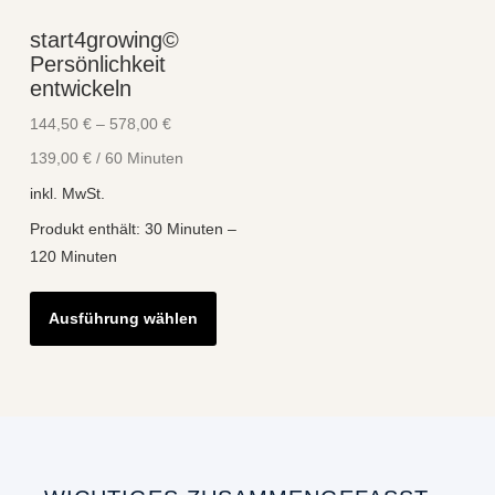
start4growing©
Persönlichkeit
entwickeln
144,50
€
–
578,00
€
139,00
€
/
60
Minuten
inkl. MwSt.
Produkt enthält: 30
Minuten
–
120
Minuten
Dieses
Ausführung wählen
Produkt
weist
mehrere
Varianten
auf.
Die