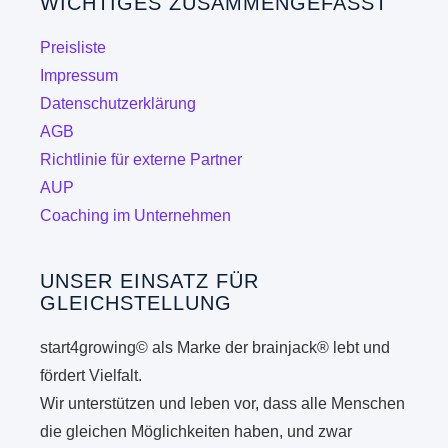
WICHTIGES ZUSAMMENGEFASST
Optionen
können
Preisliste
auf
Impressum
der
Datenschutzerklärung
Produktseite
AGB
gewählt
Richtlinie für externe Partner
werden
AUP
Coaching im Unternehmen
UNSER EINSATZ FÜR
GLEICHSTELLUNG
start4growing© als Marke der brainjack® lebt und
fördert Vielfalt.
Wir unterstützen und leben vor, dass alle Menschen
die gleichen Möglichkeiten haben, und zwar