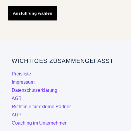
Dieses
Ausführung wählen
Produkt
weist
mehrere
Varianten
auf.
Die
WICHTIGES ZUSAMMENGEFASST
Optionen
können
Preisliste
auf
Impressum
der
Datenschutzerklärung
Produktseite
AGB
gewählt
Richtlinie für externe Partner
werden
AUP
Coaching im Unternehmen