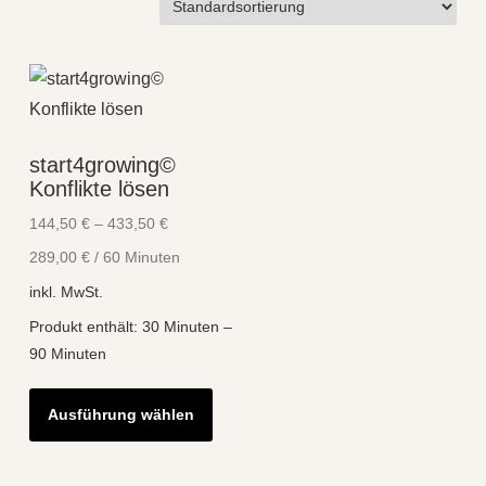
start4growing©
Konflikte lösen
144,50
€
–
433,50
€
289,00
€
/
60
Minuten
inkl. MwSt.
Produkt enthält: 30
Minuten
–
90
Minuten
Dieses
Ausführung wählen
Produkt
weist
mehrere