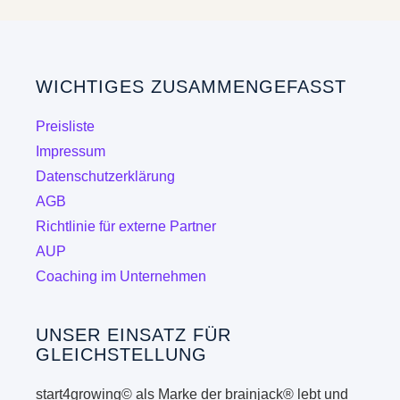
Varianten
auf.
Die
WICHTIGES ZUSAMMENGEFASST
Optionen
können
Preisliste
auf
Impressum
der
Datenschutzerklärung
Produktseite
AGB
gewählt
Richtlinie für externe Partner
werden
AUP
Coaching im Unternehmen
UNSER EINSATZ FÜR
GLEICHSTELLUNG
start4growing© als Marke der brainjack® lebt und