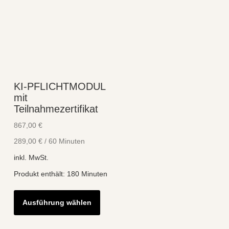
KI-PFLICHTMODUL
mit
Teilnahmezertifikat
867,00
€
289,00
€
/
60
Minuten
inkl. MwSt.
Produkt enthält: 180
Minuten
Dieses
Ausführung wählen
Produkt
weist