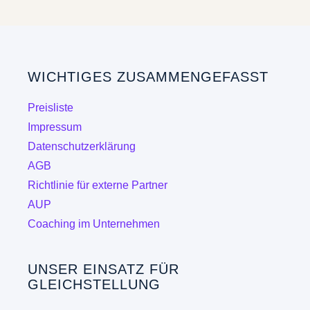
mehrere
Varianten
auf.
Die
WICHTIGES ZUSAMMENGEFASST
Optionen
können
Preisliste
auf
Impressum
der
Datenschutzerklärung
Produktseite
AGB
gewählt
Richtlinie für externe Partner
werden
AUP
Coaching im Unternehmen
UNSER EINSATZ FÜR
GLEICHSTELLUNG