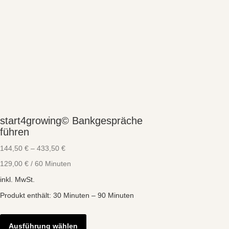
start4growing© Bankgespräche
führen
144,50
€
–
433,50
€
129,00
€
/
60
Minuten
inkl. MwSt.
Produkt enthält: 30
Minuten
– 90
Minuten
Dieses
Produkt
Ausführung wählen