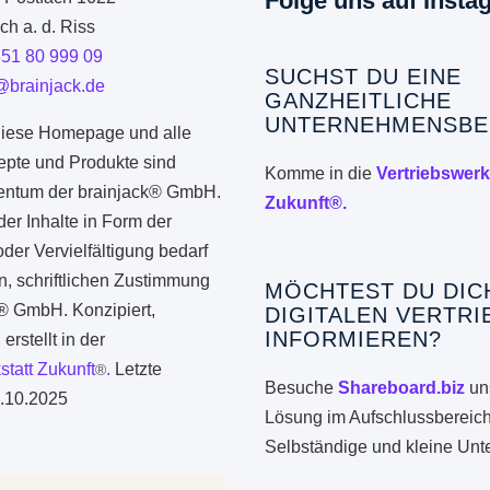
Folge uns auf Insta
h a. d. Riss
351 80 999 09
SUCHST DU EINE
@brainjack.de
GANZHEITLICHE
UNTERNEHMENSBE
iese Homepage und alle
epte und Produkte sind
Komme in die
Vertriebswerk
gentum der brainjack® GmbH.
Zukunft®.
er Inhalte in Form der
er Vervielfältigung bedarf
n, schriftlichen Zustimmung
MÖCHTEST DU DIC
k® GmbH. Konzipiert,
DIGITALEN VERTRI
INFORMIEREN?
erstellt in der
statt Zukunft
.
Letzte
®
Besuche
Shareboard.biz
uns
.10.2025
Lösung im Aufschlussbereich
Selbständige und kleine Un