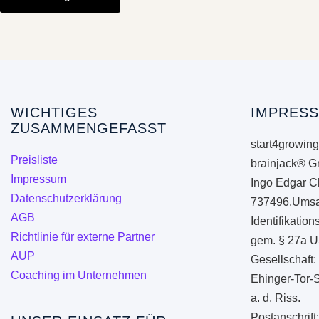
weist
mehrere
Varianten
auf.
Die
Optionen
WICHTIGES
IMPRESS
ZUSAMMENGEFASST
können
start4growing
auf
Preisliste
brainjack® G
der
Impressum
Ingo Edgar C
Produktseite
Datenschutzerklärung
737496.Umsa
gewählt
AGB
Identifikati
werden
Richtlinie für externe Partner
gem. § 27a U
AUP
Gesellschaft:
Coaching im Unternehmen
Ehinger-Tor-
a. d. Riss.
Postanschrift