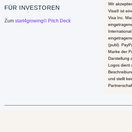
Wir akzeptie
FÜR INVESTOREN
Visa® ist ei
Visa Inc. Ma
Zum
start4growing© Pitch Deck
eingetragen
International
eingetragen
(publ). PayP
Marke der Pa
Darstellung
Logos dient 
Beschreibun
und stellt k
Partnerschaf