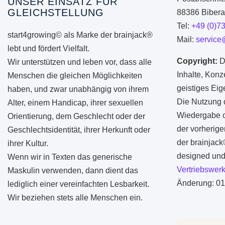
UNSER EINSATZ FÜR
GLEICHSTELLUNG
88386 Biberac
Tel:
+49 (0)7
start4growing© als Marke der brainjack®
Mail:
service
lebt und fördert Vielfalt.
Copyright:
D
Wir unterstützen und leben vor, dass alle
Inhalte, Konz
Menschen die gleichen Möglichkeiten
geistiges Ei
haben, und zwar unabhängig von ihrem
Die Nutzung d
Alter, einem Handicap, ihrer sexuellen
Wiedergabe od
Orientierung, dem Geschlecht oder der
der vorherige
Geschlechtsidentität, ihrer Herkunft oder
der brainjac
ihrer Kultur.
designed und 
Wenn wir in Texten das generische
Vertriebswerk
Maskulin verwenden, dann dient das
Änderung: 01
lediglich einer vereinfachten Lesbarkeit.
Wir beziehen stets alle Menschen ein.