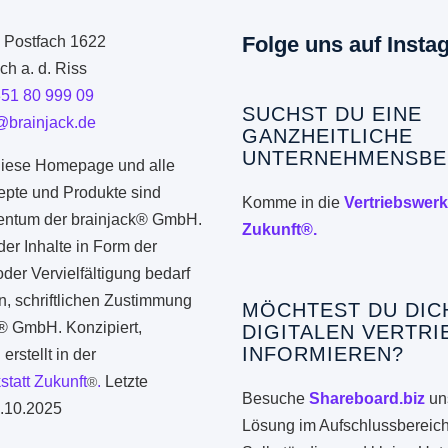
Folge uns auf Insta
: Postfach 1622
h a. d. Riss
351 80 999 09
SUCHST DU EINE
@brainjack.de
GANZHEITLICHE
UNTERNEHMENSBE
iese Homepage und alle
epte und Produkte sind
Komme in die
Vertriebswerk
gentum der brainjack® GmbH.
Zukunft®.
er Inhalte in Form der
er Vervielfältigung bedarf
n, schriftlichen Zustimmung
MÖCHTEST DU DIC
k® GmbH. Konzipiert,
DIGITALEN VERTRI
INFORMIEREN?
erstellt in der
statt Zukunft
.
Letzte
®
Besuche
Shareboard.biz
uns
.10.2025
Lösung im Aufschlussbereich