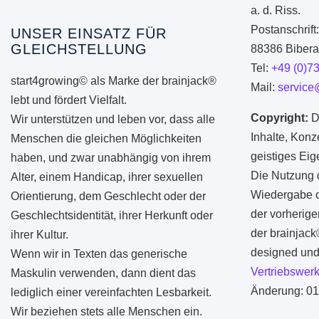
a. d. Riss.
Postanschrift
UNSER EINSATZ FÜR
GLEICHSTELLUNG
88386 Biberac
Tel:
+49 (0)7
start4growing© als Marke der brainjack®
Mail:
service
lebt und fördert Vielfalt.
Copyright:
D
Wir unterstützen und leben vor, dass alle
Inhalte, Konz
Menschen die gleichen Möglichkeiten
geistiges Ei
haben, und zwar unabhängig von ihrem
Die Nutzung d
Alter, einem Handicap, ihrer sexuellen
Wiedergabe od
Orientierung, dem Geschlecht oder der
der vorherige
Geschlechtsidentität, ihrer Herkunft oder
der brainjac
ihrer Kultur.
designed und 
Wenn wir in Texten das generische
Vertriebswerk
Maskulin verwenden, dann dient das
Änderung: 01
lediglich einer vereinfachten Lesbarkeit.
Wir beziehen stets alle Menschen ein.