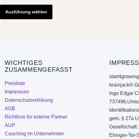
Dieses
Produkt
Ausführung wählen
weist
mehrere
Varianten
auf.
Die
Optionen
WICHTIGES
IMPRESS
ZUSAMMENGEFASST
können
start4growing
auf
Preisliste
brainjack® G
der
Impressum
Ingo Edgar C
Produktseite
Datenschutzerklärung
737496.Umsa
gewählt
AGB
Identifikati
werden
Richtlinie für externe Partner
gem. § 27a U
AUP
Gesellschaft:
Coaching im Unternehmen
Ehinger-Tor-