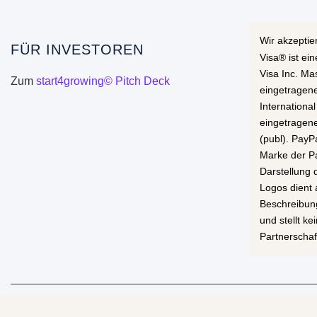
Wir akzeptie
FÜR INVESTOREN
Visa® ist ei
Visa Inc. Ma
Zum
start4growing© Pitch Deck
eingetragen
International
eingetragen
(publ). PayP
Marke der Pa
Darstellung
Logos dient 
Beschreibun
und stellt k
Partnerschaf