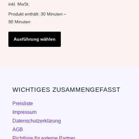
inkl. MwSt.
Produkt enthält: 30
Minuten
–
90
Minuten
Dieses
Ausführung wählen
Produkt
weist
mehrere
Varianten
auf.
Die
WICHTIGES ZUSAMMENGEFASST
Optionen
können
Preisliste
auf
Impressum
der
Datenschutzerklärung
Produktseite
AGB
gewählt
Richtlinie für externe Partner