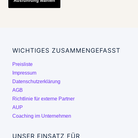
Ausführung wählen
Produkt
weist
mehrere
Varianten
auf.
Die
WICHTIGES ZUSAMMENGEFASST
Optionen
können
Preisliste
auf
Impressum
der
Datenschutzerklärung
Produktseite
AGB
gewählt
Richtlinie für externe Partner
werden
AUP
Coaching im Unternehmen
UNSER EINSATZ FÜR