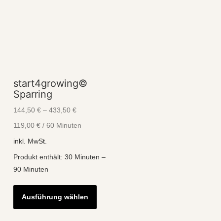
start4growing©
Sparring
144,50
€
–
433,50
€
119,00
€
/
60
Minuten
inkl. MwSt.
Produkt enthält: 30
Minuten
–
90
Minuten
Dieses
Ausführung wählen
Produkt
weist