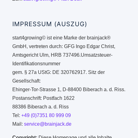
IMPRESSUM (AUSZUG)
start4growing© ist eine Marke der brainjack®
GmbH, vertreten durch: GFG Ingo Edgar Christ,
Amtsgericht Ulm, HRB 737496.Umsatzsteuer-
Identifikationsnummer
gem. § 27a UStG: DE 320762917. Sitz der
Gesellschaft:
Ehinger-Tor-Strasse 1, D-88400 Biberach a. d. Riss.
Postanschrift: Postfach 1622
88386 Biberach a. d. Riss
Tel:
+49 (0)7351 80 999 09
Mail:
service@brainjack.de
Copyright:
Diese Homepage und alle Inhalte,