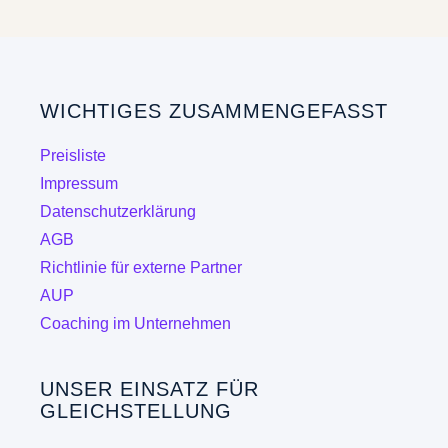
mehrere
Varianten
auf.
Die
WICHTIGES ZUSAMMENGEFASST
Optionen
können
Preisliste
auf
Impressum
der
Datenschutzerklärung
Produktseite
AGB
gewählt
Richtlinie für externe Partner
werden
AUP
Coaching im Unternehmen
UNSER EINSATZ FÜR
GLEICHSTELLUNG