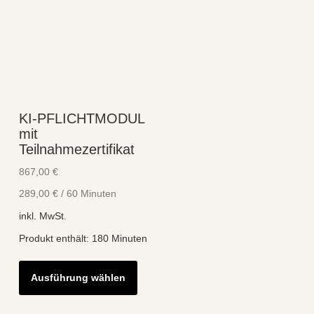
KI-PFLICHTMODUL
mit
Teilnahmezertifikat
867,00
€
289,00
€
/
60
Minuten
inkl. MwSt.
Produkt enthält: 180
Minuten
Dieses
Ausführung wählen
Produkt
weist