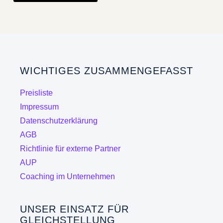
weist
mehrere
Varianten
auf.
Die
WICHTIGES ZUSAMMENGEFASST
Optionen
können
Preisliste
auf
Impressum
der
Datenschutzerklärung
Produktseite
AGB
gewählt
Richtlinie für externe Partner
werden
AUP
Coaching im Unternehmen
UNSER EINSATZ FÜR
GLEICHSTELLUNG