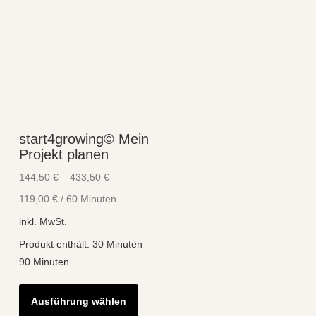
start4growing© Mein
Projekt planen
144,50
€
–
433,50
€
119,00
€
/
60
Minuten
inkl. MwSt.
Produkt enthält: 30
Minuten
–
90
Minuten
Dieses
Ausführung wählen
Produkt