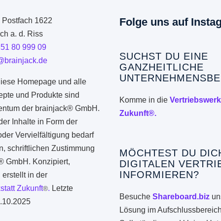
Folge uns auf Insta
: Postfach 1622
h a. d. Riss
351 80 999 09
SUCHST DU EINE
@brainjack.de
GANZHEITLICHE
UNTERNEHMENSBE
iese Homepage und alle
epte und Produkte sind
Komme in die
Vertriebswerk
gentum der brainjack® GmbH.
Zukunft®.
er Inhalte in Form der
er Vervielfältigung bedarf
n, schriftlichen Zustimmung
MÖCHTEST DU DIC
k® GmbH. Konzipiert,
DIGITALEN VERTRI
INFORMIEREN?
erstellt in der
statt Zukunft
.
Letzte
®
Besuche
Shareboard.biz
uns
.10.2025
Lösung im Aufschlussbereich