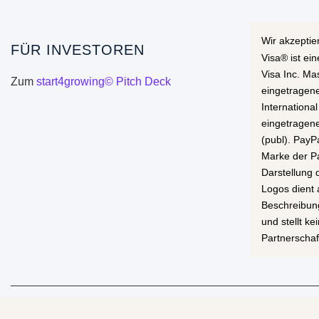
Wir akzeptie
FÜR INVESTOREN
Visa® ist ei
Visa Inc. Ma
Zum
start4growing© Pitch Deck
eingetragen
International
eingetragen
(publ). PayP
Marke der Pa
Darstellung
Logos dient 
Beschreibun
und stellt k
Partnerschaf