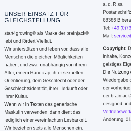
a. d. Riss.
Postanschrift
UNSER EINSATZ FÜR
GLEICHSTELLUNG
88386 Biberac
Tel:
+49 (0)7
start4growing© als Marke der brainjack®
Mail:
service
lebt und fördert Vielfalt.
Copyright:
D
Wir unterstützen und leben vor, dass alle
Inhalte, Konz
Menschen die gleichen Möglichkeiten
geistiges Ei
haben, und zwar unabhängig von ihrem
Die Nutzung d
Alter, einem Handicap, ihrer sexuellen
Wiedergabe od
Orientierung, dem Geschlecht oder der
der vorherige
Geschlechtsidentität, ihrer Herkunft oder
der brainjac
ihrer Kultur.
designed und 
Wenn wir in Texten das generische
Vertriebswerk
Maskulin verwenden, dann dient das
Änderung: 01
lediglich einer vereinfachten Lesbarkeit.
Wir beziehen stets alle Menschen ein.