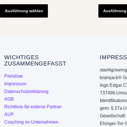
Dieses
Produkt
Ausführung wählen
Ausführung
weist
mehrere
Varianten
auf.
Die
Optionen
WICHTIGES
IMPRESS
ZUSAMMENGEFASST
können
start4growing
auf
Preisliste
brainjack® G
der
Impressum
Ingo Edgar C
Produktseite
Datenschutzerklärung
737496.Umsa
gewählt
AGB
Identifikati
werden
Richtlinie für externe Partner
gem. § 27a U
AUP
Gesellschaft:
Coaching im Unternehmen
Ehinger-Tor-