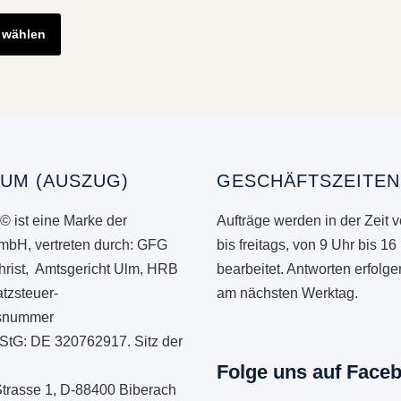
Dieses
Produkt
 wählen
weist
mehrere
Varianten
auf.
Die
Optionen
UM (AUSZUG)
GESCHÄFTSZEITEN
können
© ist eine Marke der
Aufträge werden in der Zeit 
auf
mbH, vertreten durch: GFG
bis freitags, von 9 Uhr bis 16
der
hrist, Amtsgericht Ulm, HRB
bearbeitet. Antworten erfolg
Produktseite
tzsteuer-
am nächsten Werktag.
gewählt
onsnummer
werden
StG: DE 320762917. Sitz der
Folge uns auf Face
Strasse 1, D-88400 Biberach