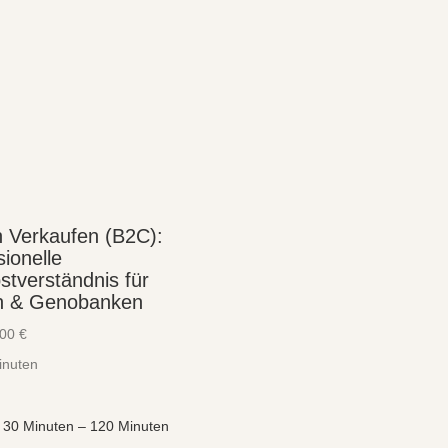
 Verkaufen (B2C):
ionelle
stverständnis für
n & Genobanken
,00
€
inuten
: 30
Minuten
– 120
Minuten