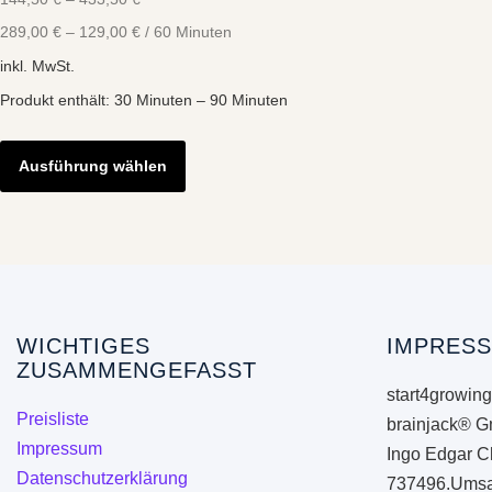
289,00
€
–
129,00
€
/
60
Minuten
inkl. MwSt.
Produkt enthält: 30
Minuten
– 90
Minuten
Dieses
Produkt
Ausführung wählen
weist
mehrere
Varianten
auf.
Die
Optionen
WICHTIGES
IMPRESS
ZUSAMMENGEFASST
können
start4growing
auf
Preisliste
brainjack® G
der
Impressum
Ingo Edgar C
Produktseite
Datenschutzerklärung
737496.Umsa
gewählt