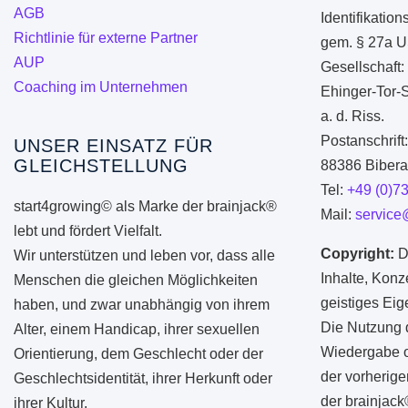
AGB
Identifikati
werden
Richtlinie für externe Partner
gem. § 27a U
AUP
Gesellschaft:
Coaching im Unternehmen
Ehinger-Tor-
a. d. Riss.
Postanschrift
UNSER EINSATZ FÜR
GLEICHSTELLUNG
88386 Biberac
Tel:
+49 (0)7
start4growing© als Marke der brainjack®
Mail:
service
lebt und fördert Vielfalt.
Copyright:
D
Wir unterstützen und leben vor, dass alle
Inhalte, Konz
Menschen die gleichen Möglichkeiten
geistiges Ei
haben, und zwar unabhängig von ihrem
Die Nutzung d
Alter, einem Handicap, ihrer sexuellen
Wiedergabe od
Orientierung, dem Geschlecht oder der
der vorherige
Geschlechtsidentität, ihrer Herkunft oder
der brainjac
ihrer Kultur.