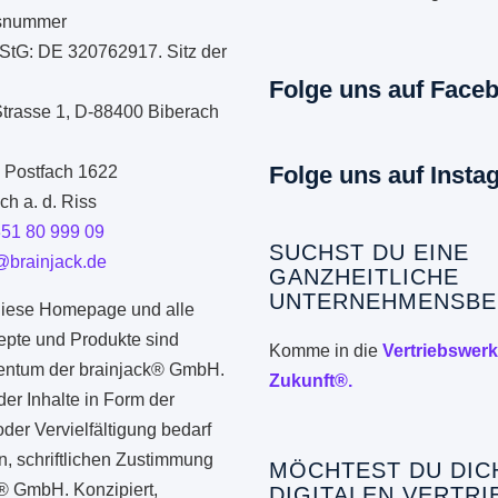
onsnummer
StG: DE 320762917. Sitz der
Folge uns auf Face
Strasse 1, D-88400 Biberach
Folge uns auf Insta
: Postfach 1622
h a. d. Riss
351 80 999 09
SUCHST DU EINE
@brainjack.de
GANZHEITLICHE
UNTERNEHMENSBE
iese Homepage und alle
epte und Produkte sind
Komme in die
Vertriebswerk
gentum der brainjack® GmbH.
Zukunft®.
er Inhalte in Form der
er Vervielfältigung bedarf
n, schriftlichen Zustimmung
MÖCHTEST DU DIC
k® GmbH. Konzipiert,
DIGITALEN VERTRI