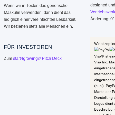
designed und 
Wenn wir in Texten das generische
Vertriebswerk
Maskulin verwenden, dann dient das
Änderung: 01
lediglich einer vereinfachten Lesbarkeit.
Wir beziehen stets alle Menschen ein.
Wir akzeptie
FÜR INVESTOREN
Visa® ist ei
Zum
start4growing© Pitch Deck
Visa Inc. Ma
eingetragen
International
eingetragen
(publ). PayP
Marke der Pa
Darstellung
Logos dient 
Beschreibun