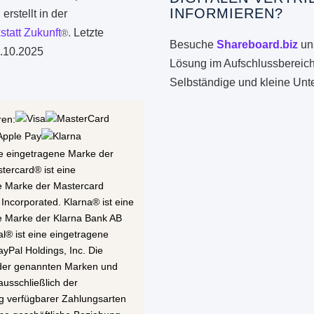
INFORMIEREN?
erstellt in der
statt Zukunft
.
Letzte
®
Besuche
Shareboard.biz
uns
.10.2025
Lösung im Aufschlussbereich
Selbständige und kleine Un
ren:
ne eingetragene Marke der
stercard® ist eine
e Marke der Mastercard
 Incorporated. Klarna® ist eine
e Marke der Klarna Bank AB
al® ist eine eingetragene
yPal Holdings, Inc. Die
 der genannten Marken und
ausschließlich der
g verfügbarer Zahlungsarten