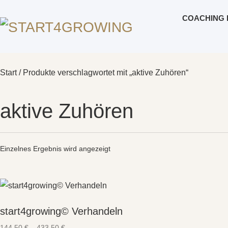
COACHING 
Start
/ Produkte verschlagwortet mit „aktive Zuhören“
aktive Zuhören
Einzelnes Ergebnis wird angezeigt
start4growing© Verhandeln
144,50
€
–
433,50
€