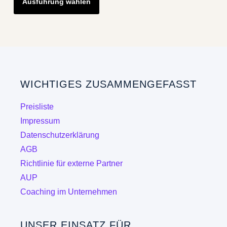
Ausführung wählen
Produkt
weist
mehrere
Varianten
auf.
Die
WICHTIGES ZUSAMMENGEFASST
Optionen
können
Preisliste
auf
Impressum
der
Datenschutzerklärung
Produktseite
AGB
gewählt
Richtlinie für externe Partner
werden
AUP
Coaching im Unternehmen
UNSER EINSATZ FÜR