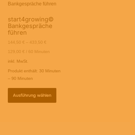
start4growing©
Bankgespräche
führen
144,50
€
–
433,50
€
129,00
€
/
60
Minuten
inkl. MwSt.
Produkt enthält: 30
Minuten
– 90
Minuten
Dieses
Ausführung wählen
Produkt
weist
mehrere
Varianten
auf.