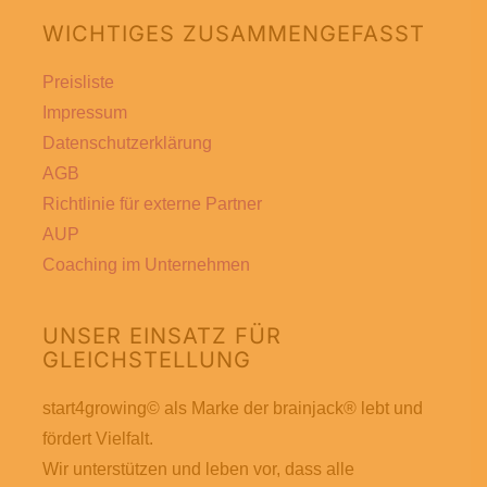
Die
WICHTIGES ZUSAMMENGEFASST
Optionen
können
Preisliste
auf
Impressum
der
Datenschutzerklärung
Produktseite
AGB
gewählt
Richtlinie für externe Partner
werden
AUP
Coaching im Unternehmen
UNSER EINSATZ FÜR
GLEICHSTELLUNG
start4growing© als Marke der brainjack® lebt und
fördert Vielfalt.
Wir unterstützen und leben vor, dass alle