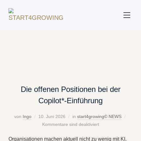
SEITE
Beitrag markiert mit: "KI Strategie"
Die offenen Positionen bei der
Copilot*-Einführung
von
Ingo
10. Juni 2026
in
start4growing© NEWS
Kommentare sind deaktiviert
Organisationen machen aktuell nicht zu wenig mit KI.