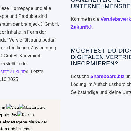
UNTERNEHMENSBE
iese Homepage und alle
epte und Produkte sind
Komme in die
Vertriebswerk
gentum der brainjack® GmbH.
Zukunft®.
er Inhalte in Form der
er Vervielfältigung bedarf
n, schriftlichen Zustimmung
MÖCHTEST DU DIC
k® GmbH. Konzipiert,
DIGITALEN VERTRI
INFORMIEREN?
erstellt in der
statt Zukunft
.
Letzte
®
Besuche
Shareboard.biz
uns
.10.2025
Lösung im Aufschlussbereich
Selbständige und kleine Un
ren:
ne eingetragene Marke der
stercard® ist eine