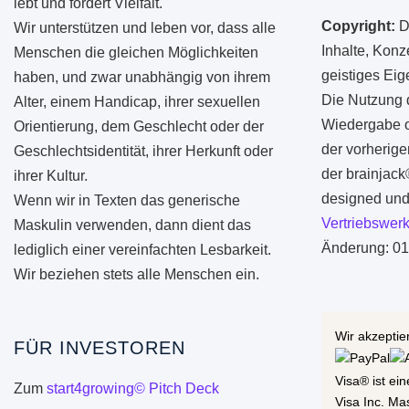
lebt und fördert Vielfalt.
Copyright:
D
Wir unterstützen und leben vor, dass alle
Inhalte, Konz
Menschen die gleichen Möglichkeiten
geistiges Ei
haben, und zwar unabhängig von ihrem
Die Nutzung d
Alter, einem Handicap, ihrer sexuellen
Wiedergabe od
Orientierung, dem Geschlecht oder der
der vorherige
Geschlechtsidentität, ihrer Herkunft oder
der brainjac
ihrer Kultur.
designed und 
Wenn wir in Texten das generische
Vertriebswerk
Maskulin verwenden, dann dient das
Änderung: 01
lediglich einer vereinfachten Lesbarkeit.
Wir beziehen stets alle Menschen ein.
Wir akzeptie
FÜR INVESTOREN
Visa® ist ei
Zum
start4growing© Pitch Deck
Visa Inc. Ma