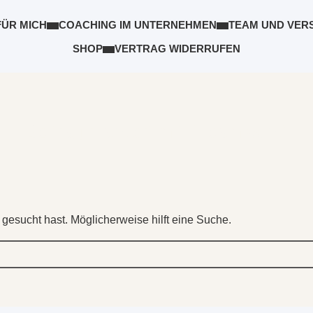
FÜR MICH
COACHING IM UNTERNEHMEN
TEAM UND VER
SHOP
VERTRAG WIDERRUFEN
Beitrag markiert mit: "Teamwork"
 gesucht hast. Möglicherweise hilft eine Suche.