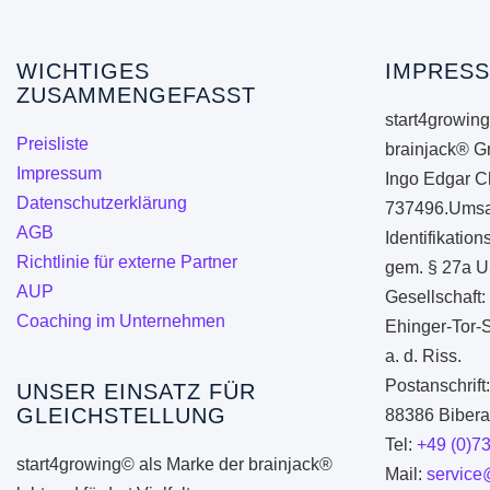
WICHTIGES
IMPRESS
ZUSAMMENGEFASST
start4growing
Preisliste
brainjack® G
Impressum
Ingo Edgar C
Datenschutzerklärung
737496.Umsa
AGB
Identifikati
Richtlinie für externe Partner
gem. § 27a U
AUP
Gesellschaft:
Coaching im Unternehmen
Ehinger-Tor-
a. d. Riss.
Postanschrift
UNSER EINSATZ FÜR
GLEICHSTELLUNG
88386 Biberac
Tel:
+49 (0)7
start4growing© als Marke der brainjack®
Mail:
service