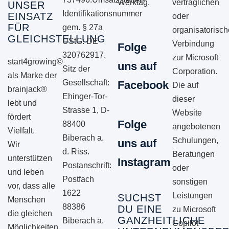
Werktag.
vertraglichen
UNSER
Identifikationsnummer
EINSATZ
oder
FÜR
gem. § 27a
organisatorisc
GLEICHSTELLUNG
UStG: DE
Verbindung
Folge
320762917.
zur Microsoft
start4growing©
uns auf
Sitz der
Corporation.
als Marke der
Gesellschaft:
Facebook
Die auf
brainjack®
Ehinger-Tor-
dieser
lebt und
Strasse 1, D-
Website
fördert
Folge
88400
angebotenen
Vielfalt.
Biberach a.
Schulungen,
uns auf
Wir
d. Riss.
Beratungen
unterstützen
Instagram
Postanschrift:
oder
und leben
Postfach
sonstigen
vor, dass alle
1622
Leistungen
SUCHST
Menschen
88386
DU EINE
zu Microsoft
die gleichen
GANZHEITLICHE
Biberach a.
Copilot
Möglichkeiten