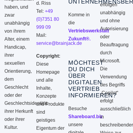
UNTERNEHMENSBER
d. Riss
erfolgen
haben, und
Tel:
+49
unabhängig
Komme in
zwar
(0)7351 80
und ohne
die
unabhängig
999 09
Autorisierung
Vertriebswerkstatt
von ihrem
Mail:
oder
Zukunft®.
Alter, einem
service@brainjack.de
Beauftragung
Handicap,
durch
ihrer
Copyright:
Microsoft.
MÖCHTEST
sexuellen
Diese
DU DICH
Die
Orientierung,
Homepage
ÜBER
Verwendung
dem
und alle
DIGITALEN
des Begriffs
Geschlecht
Inhalte,
VERTRIEB
„Copilot“
INFORMIEREN?
oder der
Konzepte
erfolgt
Geschlechtsidentität,
und Produkte
Besuche
ausschließlich
ihrer Herkunft
sind
Shareboard.biz
in
oder ihrer
geistiges
unsere
beschreibender
Kultur.
Eigentum der
digitale
Weise zur