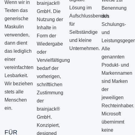
Wenn wir in
brainjack®
Lösung im
Benennung
Texten das
GmbH. Die
Aufschlussbereich
des
generische
Nutzung der
für
Schulungs-
Maskulin
Inhalte in
Selbständige
und
verwenden,
Form der
und kleine
Leistungsgegen
dann dient
Wiedergabe
Unternehmen.
Alle
das lediglich
oder
genannten
einer
Vervielfältigung
Produkt- und
vereinfachten
bedarf der
Markennamen
Lesbarkeit.
vorherigen,
sind Marken
Wir beziehen
schriftlichen
der
stets alle
Zustimmung
jeweiligen
Menschen
der
Rechteinhaber.
ein.
brainjack®
Microsoft
GmbH.
übernimmt
Konzipiert,
keine
FÜR
designed