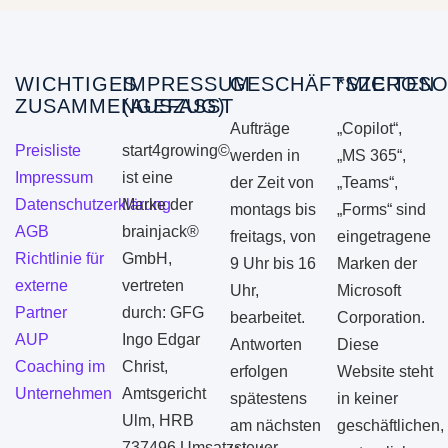
WICHTIGES
IMPRESSUM
GESCHÄFTSZEITEN
*MICROSO
ZUSAMMENGEFASST
(AUSZUG)
Aufträge
„Copilot“,
Preisliste
start4growing©
werden in
„MS 365“,
Impressum
ist eine
der Zeit von
„Teams“,
Datenschutzerklärung
Marke der
montags bis
„Forms“ sind
AGB
brainjack®
freitags, von
eingetragene
Richtlinie für
GmbH,
9 Uhr bis 16
Marken der
externe
vertreten
Uhr,
Microsoft
Partner
durch: GFG
bearbeitet.
Corporation.
AUP
Ingo Edgar
Antworten
Diese
Coaching im
Christ,
erfolgen
Website steht
Unternehmen
Amtsgericht
spätestens
in keiner
Ulm, HRB
am nächsten
geschäftlichen,
737496.Umsatzsteuer-