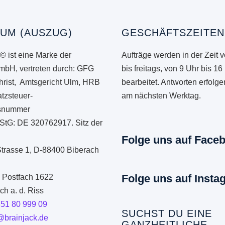
UM (AUSZUG)
GESCHÄFTSZEITEN
© ist eine Marke der
Aufträge werden in der Zeit 
mbH, vertreten durch: GFG
bis freitags, von 9 Uhr bis 16
hrist, Amtsgericht Ulm, HRB
bearbeitet. Antworten erfolg
tzsteuer-
am nächsten Werktag.
onsnummer
StG: DE 320762917. Sitz der
Folge uns auf Face
Strasse 1, D-88400 Biberach
Folge uns auf Insta
: Postfach 1622
h a. d. Riss
351 80 999 09
SUCHST DU EINE
@brainjack.de
GANZHEITLICHE