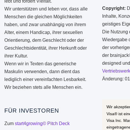
lebt und fördert Vielfalt.
Copyright:
D
Wir unterstützen und leben vor, dass alle
Inhalte, Konz
Menschen die gleichen Möglichkeiten
geistiges Ei
haben, und zwar unabhängig von ihrem
Die Nutzung d
Alter, einem Handicap, ihrer sexuellen
Wiedergabe od
Orientierung, dem Geschlecht oder der
der vorherige
Geschlechtsidentität, ihrer Herkunft oder
der brainjac
ihrer Kultur.
designed und 
Wenn wir in Texten das generische
Vertriebswerk
Maskulin verwenden, dann dient das
Änderung: 01
lediglich einer vereinfachten Lesbarkeit.
Wir beziehen stets alle Menschen ein.
Wir akzeptie
FÜR INVESTOREN
Visa® ist ei
Visa Inc. Ma
Zum
start4growing© Pitch Deck
eingetragen