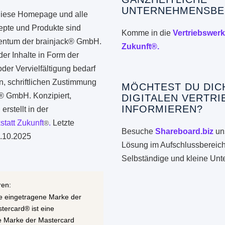
UNTERNEHMENSBE
iese Homepage und alle
epte und Produkte sind
Komme in die
Vertriebswerk
gentum der brainjack® GmbH.
Zukunft®.
er Inhalte in Form der
er Vervielfältigung bedarf
n, schriftlichen Zustimmung
MÖCHTEST DU DIC
k® GmbH. Konzipiert,
DIGITALEN VERTRI
INFORMIEREN?
erstellt in der
statt Zukunft
.
Letzte
®
Besuche
Shareboard.biz
uns
.10.2025
Lösung im Aufschlussbereich
Selbständige und kleine Un
ren:
ne eingetragene Marke der
stercard® ist eine
e Marke der Mastercard