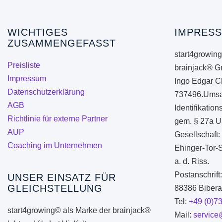
WICHTIGES
IMPRESS
ZUSAMMENGEFASST
start4growing
Preisliste
brainjack® G
Impressum
Ingo Edgar C
Datenschutzerklärung
737496.Umsa
AGB
Identifikati
Richtlinie für externe Partner
gem. § 27a U
AUP
Gesellschaft:
Coaching im Unternehmen
Ehinger-Tor-
a. d. Riss.
Postanschrift
UNSER EINSATZ FÜR
GLEICHSTELLUNG
88386 Biberac
Tel:
+49 (0)7
start4growing© als Marke der brainjack®
Mail:
service