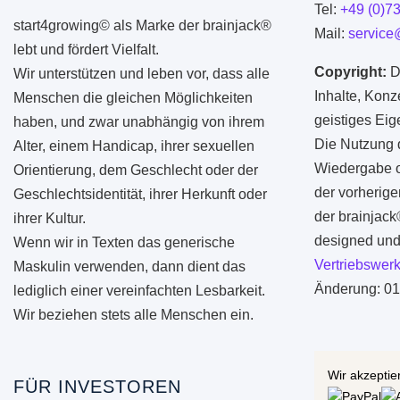
Tel:
+49 (0)7
start4growing© als Marke der brainjack®
Mail:
service
lebt und fördert Vielfalt.
Copyright:
D
Wir unterstützen und leben vor, dass alle
Inhalte, Konz
Menschen die gleichen Möglichkeiten
geistiges Ei
haben, und zwar unabhängig von ihrem
Die Nutzung d
Alter, einem Handicap, ihrer sexuellen
Wiedergabe od
Orientierung, dem Geschlecht oder der
der vorherige
Geschlechtsidentität, ihrer Herkunft oder
der brainjac
ihrer Kultur.
designed und 
Wenn wir in Texten das generische
Vertriebswerk
Maskulin verwenden, dann dient das
Änderung: 01
lediglich einer vereinfachten Lesbarkeit.
Wir beziehen stets alle Menschen ein.
Wir akzeptie
FÜR INVESTOREN