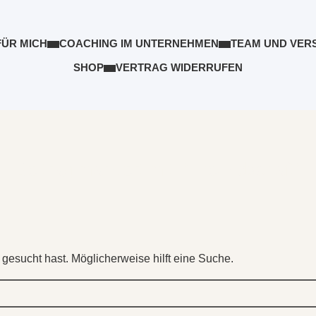
FÜR MICH
COACHING IM UNTERNEHMEN
TEAM UND VER
SHOP
VERTRAG WIDERRUFEN
Beitrag markiert mit: "Freundschaft"
 gesucht hast. Möglicherweise hilft eine Suche.