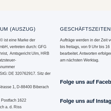
UM (AUSZUG)
GESCHÄFTSZEITEN
© ist eine Marke der
Aufträge werden in der Zeit 
mbH, vertreten durch: GFG
bis freitags, von 9 Uhr bis 16
hrist, Amtsgericht Ulm, HRB
bearbeitet. Antworten erfolg
tzsteuer-
am nächsten Werktag.
onsnummer
StG: DE 320762917. Sitz der
Folge uns auf Face
Strasse 1, D-88400 Biberach
Folge uns auf Insta
: Postfach 1622
h a. d. Riss