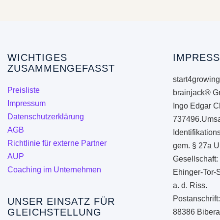
WICHTIGES
IMPRESS
ZUSAMMENGEFASST
start4growing
Preisliste
brainjack® G
Impressum
Ingo Edgar C
Datenschutzerklärung
737496.Umsa
AGB
Identifikati
Richtlinie für externe Partner
gem. § 27a U
AUP
Gesellschaft:
Coaching im Unternehmen
Ehinger-Tor-
a. d. Riss.
Postanschrift
UNSER EINSATZ FÜR
GLEICHSTELLUNG
88386 Biberac