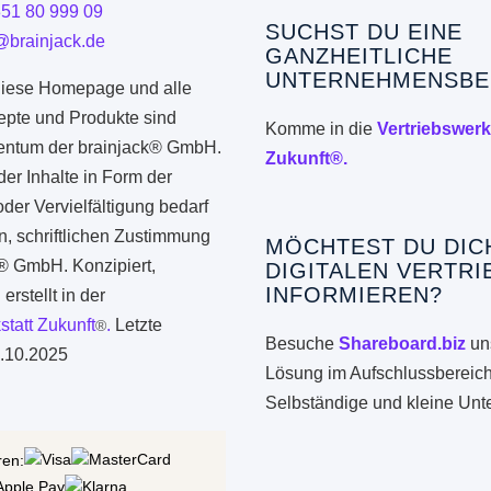
351 80 999 09
SUCHST DU EINE
@brainjack.de
GANZHEITLICHE
UNTERNEHMENSBE
iese Homepage und alle
epte und Produkte sind
Komme in die
Vertriebswerk
gentum der brainjack® GmbH.
Zukunft®.
er Inhalte in Form der
er Vervielfältigung bedarf
n, schriftlichen Zustimmung
MÖCHTEST DU DIC
k® GmbH. Konzipiert,
DIGITALEN VERTRI
INFORMIEREN?
erstellt in der
statt Zukunft
.
Letzte
®
Besuche
Shareboard.biz
uns
.10.2025
Lösung im Aufschlussbereich
Selbständige und kleine Un
ren: