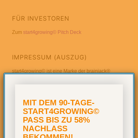
FÜR INVESTOREN
Zum
start4growing© Pitch Deck
IMPRESSUM (AUSZUG)
start4growing© ist eine Marke der brainjack®
GmbH, vertreten durch: GFG Ingo Edgar Christ,
Amtsgericht Ulm, HRB 737496.Umsatzsteuer-
Identifikationsnummer
MIT DEM 90-TAGE-
gem. § 27a UStG: DE 320762917. Sitz der
START4GROWING©
Gesellschaft:
PASS BIS ZU 58%
Ehinger-Tor-Strasse 1, D-88400 Biberach a. d.
NACHLASS
Riss.
BEKOMMEN!